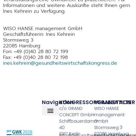
Informationen und weitere Auskünfte steht Ihnen gern
Ines Kehrein zu Verfügung.
WISO HANSE management GmbH
Geschäftsführerin: Ines Kehrein
Stormsweg 3
22085 Hamburg
Fon: +49 (0)40 28 80 72 199
Fax: +49 (0)40 28 80 72 198
ines.kehrein@gesundheitswirtschaftskongress.de
Navigation
KONGRESSORGANISATION
VERANSTALTER
c/o GRAND
WISO HANSE
CONCEPT GmbH
management
Schiffbauerdamm
GmbH
40
Stormsweg 3
10117 Berlin
22085 Hamburg
info@gesundheitswirtschaftskongr
ines.kehrein@gesun