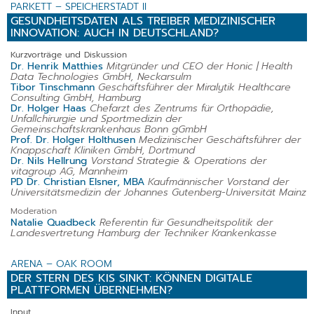
PARKETT – SPEICHERSTADT II
GESUNDHEITSDATEN ALS TREIBER MEDIZINISCHER
INNOVATION: AUCH IN DEUTSCHLAND?
Kurzvorträge und Diskussion
Dr. Henrik Matthies
Mitgründer und CEO der Honic | Health
Data Technologies GmbH, Neckarsulm
Tibor Tinschmann
Geschäftsführer der Miralytik Healthcare
Consulting GmbH, Hamburg
Dr. Holger Haas
Chefarzt des Zentrums für Orthopädie,
Unfallchirurgie und Sportmedizin der
Gemeinschaftskrankenhaus Bonn gGmbH
Prof. Dr. Holger Holthusen
Medizinischer Geschäftsführer der
Knappschaft Kliniken GmbH, Dortmund
Dr. Nils Hellrung
Vorstand Strategie & Operations der
vitagroup AG, Mannheim
PD Dr. Christian Elsner, MBA
Kaufmännischer Vorstand der
Universitätsmedizin der Johannes Gutenberg-Universität Mainz
Moderation
Natalie Quadbeck
Referentin für Gesundheitspolitik der
Landesvertretung Hamburg der Techniker Krankenkasse
ARENA – OAK ROOM
DER STERN DES KIS SINKT: KÖNNEN DIGITALE
PLATTFORMEN ÜBERNEHMEN?
Input