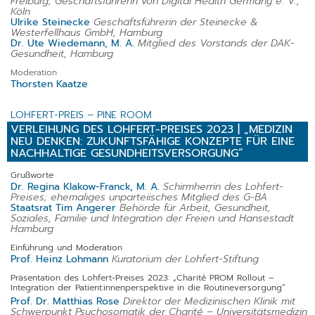
Freiburg; Geschäftsführerin von Digital Health Germany e. V.,
Köln
Ulrike Steinecke
Geschäftsführerin der Steinecke &
Westerfellhaus GmbH, Hamburg
Dr. Ute Wiedemann, M. A.
Mitglied des Vorstands der DAK-
Gesundheit, Hamburg
Moderation
Thorsten Kaatze
LOHFERT-PREIS – PINE ROOM
VERLEIHUNG DES LOHFERT-PREISES 2023 | „MEDIZIN
NEU DENKEN: ZUKUNFTSFÄHIGE KONZEPTE FÜR EINE
NACHHALTIGE GESUNDHEITSVERSORGUNG“
Grußworte
Dr. Regina Klakow-Franck, M. A.
Schirmherrin des Lohfert-
Preises; ehemaliges unparteiisches Mitglied des G-BA
Staatsrat Tim Angerer
Behörde für Arbeit, Gesundheit,
Soziales, Familie und Integration der Freien und Hansestadt
Hamburg
Einführung und Moderation
Prof. Heinz Lohmann
Kuratorium der Lohfert-Stiftung
Präsentation des Lohfert-Preises 2023: „Charité PROM Rollout –
Integration der Patient:innenperspektive in die Routineversorgung“
Prof. Dr. Matthias Rose
Direktor der Medizinischen Klinik mit
Schwerpunkt Psychosomatik der Charité – Universitätsmedizin