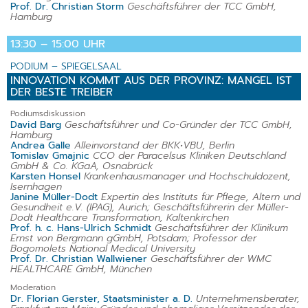
Prof. Dr. Christian Storm
Geschäftsführer der TCC GmbH,
Hamburg
13:30 – 15:00 UHR
PODIUM – SPIEGELSAAL
INNOVATION KOMMT AUS DER PROVINZ: MANGEL IST
DER BESTE TREIBER
Podiumsdiskussion
David Barg
Geschäftsführer und Co-Gründer der TCC GmbH,
Hamburg
Andrea Galle
Alleinvorstand der BKK•VBU, Berlin
Tomislav Gmajnic
CCO der Paracelsus Kliniken Deutschland
GmbH & Co. KGaA, Osnabrück
Karsten Honsel
Krankenhausmanager und Hochschuldozent,
Isernhagen
Janine Müller-Dodt
Expertin des Instituts für Pflege, Altern und
Gesundheit e.V. (IPAG), Aurich; Geschäftsführerin der Müller-
Dodt Healthcare Transformation, Kaltenkirchen
Prof. h. c. Hans-Ulrich Schmidt
Geschäftsführer der Klinikum
Ernst von Bergmann gGmbH, Potsdam; Professor der
Bogomolets National Medical University
Prof. Dr. Christian Wallwiener
Geschäftsführer der WMC
HEALTHCARE GmbH, München
Moderation
Dr. Florian Gerster, Staatsminister a. D.
Unternehmensberater,