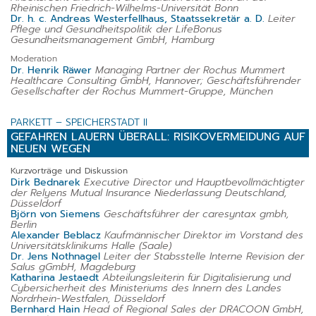
Rheinischen Friedrich-Wilhelms-Universität Bonn
Dr. h. c. Andreas Westerfellhaus, Staatssekretär a. D.
Leiter
Pflege und Gesundheitspolitik der LifeBonus
Gesundheitsmanagement GmbH, Hamburg
Moderation
Dr. Henrik Räwer
Managing Partner der Rochus Mummert
Healthcare Consulting GmbH, Hannover; Geschäftsführender
Gesellschafter der Rochus Mummert-Gruppe, München
PARKETT – SPEICHERSTADT II
GEFAHREN LAUERN ÜBERALL: RISIKOVERMEIDUNG AUF
NEUEN WEGEN
Kurzvorträge und Diskussion
Dirk Bednarek
Executive Director und Hauptbevollmächtigter
der Relyens Mutual Insurance Niederlassung Deutschland,
Düsseldorf
Björn von Siemens
Geschäftsführer der caresyntax gmbh,
Berlin
Alexander Beblacz
Kaufmännischer Direktor im Vorstand des
Universitätsklinikums Halle (Saale)
Dr. Jens Nothnagel
Leiter der Stabsstelle Interne Revision der
Salus gGmbH, Magdeburg
Katharina Jestaedt
Abteilungsleiterin für Digitalisierung und
Cybersicherheit des Ministeriums des Innern des Landes
Nordrhein-Westfalen, Düsseldorf
Bernhard Hain
Head of Regional Sales der DRACOON GmbH,