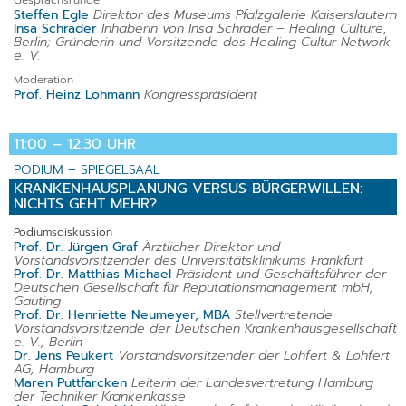
Steffen Egle
Direktor des Museums Pfalzgalerie Kaiserslautern
Insa Schrader
Inhaberin von Insa Schrader – Healing Culture,
Berlin; Gründerin und Vorsitzende des Healing Cultur Network
e. V.
Moderation
Prof. Heinz Lohmann
Kongresspräsident
11:00 – 12:30 UHR
PODIUM – SPIEGELSAAL
KRANKENHAUSPLANUNG VERSUS BÜRGERWILLEN:
NICHTS GEHT MEHR?
Podiumsdiskussion
Prof. Dr. Jürgen Graf
Ärztlicher Direktor und
Vorstandsvorsitzender des Universitätsklinikums Frankfurt
Prof. Dr. Matthias Michael
Präsident und Geschäftsführer der
Deutschen Gesellschaft für Reputationsmanagement mbH,
Gauting
Prof. Dr. Henriette Neumeyer, MBA
Stellvertretende
Vorstandsvorsitzende der Deutschen Krankenhausgesellschaft
e. V., Berlin
Dr. Jens Peukert
Vorstandsvorsitzender der Lohfert & Lohfert
AG, Hamburg
Maren Puttfarcken
Leiterin der Landesvertretung Hamburg
der Techniker Krankenkasse