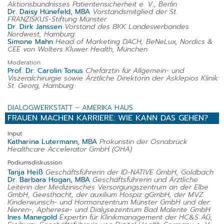
Aktionsbündnisses Patientensicherheit e. V., Berlin
Dr. Daisy Hünefeld, MBA
Vorstandsmitglied der St.
FRANZISKUS-Stiftung Münster
Dr. Dirk Janssen
Vorstand des BKK Landesverbandes
Nordwest, Hamburg
Simone Mahn
Head of Marketing DACH, BeNeLux, Nordics &
CEE von Wolters Kluwer Health, München
Moderation
Prof. Dr. Carolin Tonus
Chefärztin für Allgemein- und
Viszeralchirurgie sowie Ärztliche Direktorin der Asklepios Klinik
St. Georg, Hamburg
DIALOGWERKSTATT – AMERIKA HAUS
FRAUEN MACHEN KARRIERE: WIE KANN DAS GEHEN?
Input
Katharina Lutermann, MBA
Prokuristin der Osnabrück
Healthcare Accelerator GmbH (OHA)
Podiumsdiskussion
Tanja Heiß
Geschäftsführerin der ID-NATIVE GmbH, Goldbach
Dr. Barbara Hogan, MBA
Geschäftsführerin und Ärztliche
Leiterin der Medizinisches Versorgungszentrum an der Elbe
GmbH, Geesthacht, der auxilium Hospiz gGmbH, der MVZ
Kinderwunsch- und Hormonzentrum Münster GmbH und der
Nieren-, Apherese- und Dialysezentrum Bad Malente GmbH
Ines Manegold
Expertin für Klinikmanagement der HC&S AG,