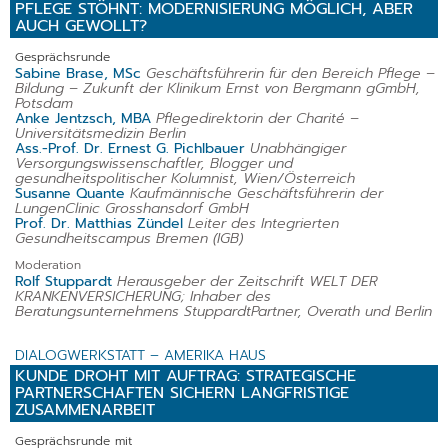
PFLEGE STÖHNT: MODERNISIERUNG MÖGLICH, ABER
AUCH GEWOLLT?
Gesprächsrunde
Sabine Brase, MSc
Geschäftsführerin für den Bereich Pflege –
Bildung – Zukunft der Klinikum Ernst von Bergmann gGmbH,
Potsdam
Anke Jentzsch, MBA
Pflegedirektorin der Charité –
Universitätsmedizin Berlin
Ass.-Prof. Dr. Ernest G. Pichlbauer
Unabhängiger
Versorgungswissenschaftler, Blogger und
gesundheitspolitischer Kolumnist, Wien/Österreich
Susanne Quante
Kaufmännische Geschäftsführerin der
LungenClinic Grosshansdorf GmbH
Prof. Dr. Matthias Zündel
Leiter des Integrierten
Gesundheitscampus Bremen (IGB)
Moderation
Rolf Stuppardt
Herausgeber der Zeitschrift WELT DER
KRANKENVERSICHERUNG; Inhaber des
Beratungsunternehmens StuppardtPartner, Overath und Berlin
DIALOGWERKSTATT – AMERIKA HAUS
KUNDE DROHT MIT AUFTRAG: STRATEGISCHE
PARTNERSCHAFTEN SICHERN LANGFRISTIGE
ZUSAMMENARBEIT
Gesprächsrunde mit