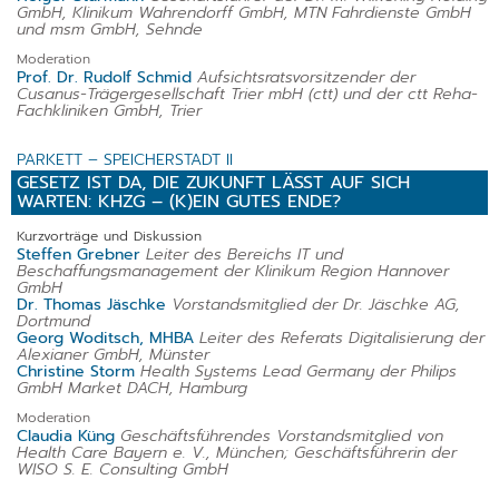
GmbH, Klinikum Wahrendorff GmbH, MTN Fahrdienste GmbH
und msm GmbH, Sehnde
Moderation
Prof. Dr. Rudolf Schmid
Aufsichtsratsvorsitzender der
Cusanus-Trägergesellschaft Trier mbH (ctt) und der ctt Reha-
Fachkliniken GmbH, Trier
PARKETT – SPEICHERSTADT II
GESETZ IST DA, DIE ZUKUNFT LÄSST AUF SICH
WARTEN: KHZG – (K)EIN GUTES ENDE?
Kurzvorträge und Diskussion
Steffen Grebner
Leiter des Bereichs IT und
Beschaffungsmanagement der Klinikum Region Hannover
GmbH
Dr. Thomas Jäschke
Vorstandsmitglied der Dr. Jäschke AG,
Dortmund
Georg Woditsch, MHBA
Leiter des Referats Digitalisierung der
Alexianer GmbH, Münster
Christine Storm
Health Systems Lead Germany der Philips
GmbH Market DACH, Hamburg
Moderation
Claudia Küng
Geschäftsführendes Vorstandsmitglied von
Health Care Bayern e. V., München; Geschäftsführerin der
WISO S. E. Consulting GmbH