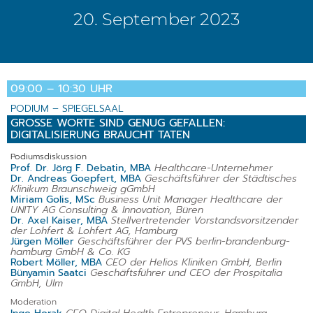
20. September 2023
09:00 – 10:30 UHR
PODIUM – SPIEGELSAAL
GROSSE WORTE SIND GENUG GEFALLEN: D
IGITALISIERUNG BRAUCHT TATEN
Podiumsdiskussion
Prof. Dr. Jörg F. Debatin, MBA
Healthcare-Unternehmer
Dr. Andreas Goepfert, MBA
Geschäftsführer der Städtisches
Klinikum Braunschweig gGmbH
Miriam Golis, MSc
Business Unit Manager Healthcare der
UNITY AG Consulting & Innovation, Büren
Dr. Axel Kaiser, MBA
Stellvertretender Vorstandsvorsitzender
der Lohfert & Lohfert AG, Hamburg
Jürgen Möller
Geschäftsführer der PVS berlin-brandenburg-
hamburg GmbH & Co. KG
Robert Möller, MBA
CEO der Helios Kliniken GmbH, Berlin
Bünyamin Saatci
Geschäftsführer und CEO der Prospitalia
GmbH, Ulm
Moderation