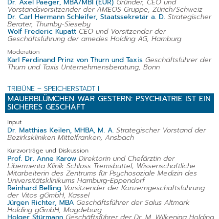
Dr. Axel Paeger, MBA/MBI (EUR)
Gründer, CEO und
Vorstandsvorsitzender der AMEOS Gruppe, Zürich/Schweiz
Dr. Carl Hermann Schleifer, Staatssekretär a. D.
Strategischer
Berater, Thumby-Sieseby
Wolf Frederic Kupatt
CEO und Vorsitzender der
Geschäftsführung der amedes Holding AG, Hamburg
Moderation
Karl Ferdinand Prinz von Thurn und Taxis
Geschäftsführer der
Thurn und Taxis Unternehmensberatung, Bonn
TRIBÜNE – SPEICHERSTADT I
MAUERBLÜMCHEN WAR GESTERN: PSYCHIATRIE IST EIN
SICHERES GESCHÄFT
Input
Dr. Matthias Keilen, MHBA, M. A.
Strategischer Vorstand der
Bezirkskliniken Mittelfranken, Ansbach
Kurzvorträge und Diskussion
Prof. Dr. Anne Karow
Direktorin und Chefärztin der
Libermenta Klinik Schloss Tremsbüttel; Wissenschaftliche
Mitarbeiterin des Zentrums für Psychosoziale Medizin des
Universitätsklinikums Hamburg-Eppendorf
Reinhard Belling
Vorsitzender der Konzerngeschäftsführung
der Vitos gGmbH, Kassel
Jürgen Richter, MBA
Geschäftsführer der Salus Altmark
Holding gGmbH, Magdeburg
Holger Stürmann
Geschäftsführer der Dr. M. Wilkening Holding