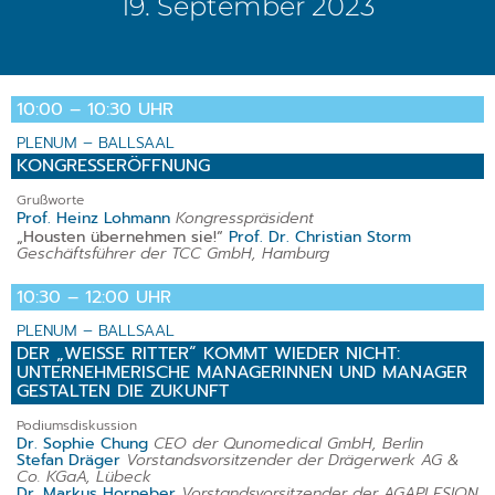
19. September 2023
10:00 – 10:30 UHR
PLENUM – BALLSAAL
KONGRESSERÖFFNUNG
Grußworte
Prof. Heinz Lohmann
Kongresspräsident
„Housten übernehmen sie!“
Prof. Dr. Christian Storm
Geschäftsführer der TCC GmbH, Hamburg
10:30 – 12:00 UHR
PLENUM – BALLSAAL
DER „WEISSE RITTER“ KOMMT WIEDER NICHT:
UNTERNEHMERISCHE MANAGERINNEN UND MANAGER
GESTALTEN DIE ZUKUNFT
Podiumsdiskussion
Dr. Sophie Chung
CEO der Qunomedical GmbH, Berlin
Stefan Dräger
Vorstandsvorsitzender der Drägerwerk AG &
Co. KGaA, Lübeck
Dr. Markus Horneber
Vorstandsvorsitzender der AGAPLESION