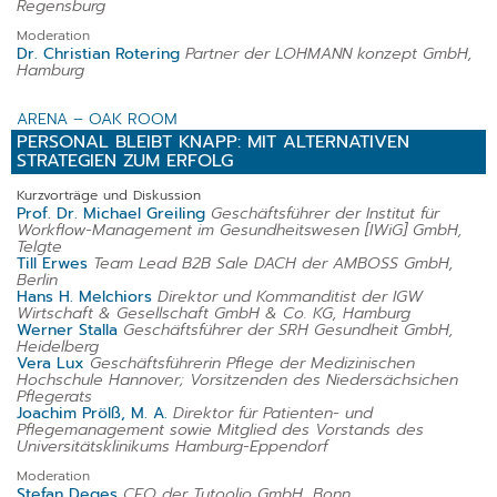
Regensburg
Moderation
Dr. Christian Rotering
Partner der LOHMANN konzept GmbH,
Hamburg
ARENA – OAK ROOM
PERSONAL BLEIBT KNAPP: MIT ALTERNATIVEN
STRATEGIEN ZUM ERFOLG
Kurzvorträge und Diskussion
Prof. Dr. Michael Greiling
Geschäftsführer der Institut für
Workflow-Management im Gesundheitswesen [IWiG] GmbH,
Telgte
Till Erwes
Team Lead B2B Sale DACH der AMBOSS GmbH,
Berlin
Hans H. Melchiors
Direktor und Kommanditist der IGW
Wirtschaft & Gesellschaft GmbH & Co. KG, Hamburg
Werner Stalla
Geschäftsführer der SRH Gesundheit GmbH,
Heidelberg
Vera Lux
Geschäftsführerin Pflege der Medizinischen
Hochschule Hannover; Vorsitzenden des Niedersächsichen
Pflegerats
Joachim Prölß, M. A.
Direktor für Patienten- und
Pflegemanagement sowie Mitglied des Vorstands des
Universitätsklinikums Hamburg-Eppendorf
Moderation
Stefan Deges
CEO der Tutoolio GmbH, Bonn