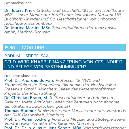
Gesprächsrunde
Dr. Tobias Krick
Gründer und Geschäftsführer von Healthcare
iNNK – einer Marke der Healthcare Innovations Network UG,
Buchholz; Gründer und Co-Geschäftsführer von Unboxing
Healthcare, Schermbeck
Dr. Marina Martini, MSc
Geschäftsführerin der mm:consult
gmbh, Uerikon/Schweiz
15:30 – 17:00 UHR
PODIUM – SPIEGELSAAL
GELD WIRD KNAPP: FINANZIERUNG VON GESUNDHEIT
UND PFLEGE VOR
SYSTEMUMBRUCH?
Podiumsdiskussion
Prof. Dr. Andreas Beivers
Professor für VWL und
Studiendekan für Gesundheitsökonomie der Hochschulen
Fresenius GmbH, München; Leiter der wissenschaftlichen
Projekte der Rhön Stiftung
Dr. Christian Braun, M. A.
Geschäftsführer und Ärztlicher
Direktor sowie Ärztlicher Leiter der Zentralen Notaufnahme
der Klinikum Saarbrücken gGmbH
Thomas Bodmer
Stellvertretender Vorsitzender des Vorstands
der DAK-Gesundheit, Hamburg
Prof. Dr. Achim Jockwig
Vorstand Medizin und Strategie sowie
Vorstandsvorsitzender des Klinikums Nürnberg
Prof. Dr. Dr. h. c. mult. Jens Scholz, MBA
Vorstandsvorsitzender