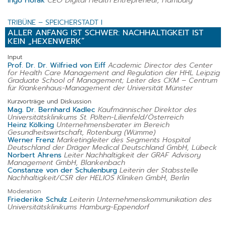
Ingo Horak
CEO Digital Health Entrepreneur, Hamburg
TRIBÜNE – SPEICHERSTADT I
ALLER ANFANG IST SCHWER: NACHHALTIGKEIT IST
KEIN „HEXENWERK“
Input
Prof. Dr. Dr. Wilfried von Eiff
Academic Director des Center
for Health Care Management and Regulation der HHL Leipzig
Graduate School of Management; Leiter des CKM – Centrum
für Krankenhaus-Management der Universität Münster
Kurzvorträge und Diskussion
Mag. Dr. Bernhard Kadlec
Kaufmännischer Direktor des
Universitätsklinikums St. Pölten-Lilienfeld/Österreich
Heinz Kölking
Unternehmensberater im Bereich
Gesundheitswirtschaft, Rotenburg (Wümme)
Werner Frenz
Marketingleiter des Segments Hospital
Deutschland der Dräger Medical Deutschland GmbH, Lübeck
Norbert Ahrens
Leiter Nachhaltigkeit der GRAF Advisory
Management GmbH, Blankenbach
Constanze von der Schulenburg
Leiterin der Stabsstelle
Nachhaltigkeit/CSR der HELIOS Kliniken GmbH, Berlin
Moderation
Friederike Schulz
Leiterin Unternehmenskommunikation des
Universitätsklinikums Hamburg-Eppendorf