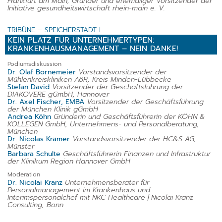
Frankfurt am Main; Gründer und ehemaliger Vorsitzender der
Initiative gesundheitswirtschaft rhein-main e. V.
TRIBÜNE – SPEICHERSTADT I
KEIN PLATZ FÜR UNTERNEHMERTYPEN:
KRANKENHAUSMANAGEMENT – NEIN DANKE!
Podiumsdiskussion
Dr. Olaf Bornemeier
Vorstandsvorsitzender der
Mühlenkreiskliniken AöR, Kreis Minden-Lübbecke
Stefan David
Vorsitzender der Geschäftsführung der
DIAKOVERE gGmbH, Hannover
Dr. Axel Fischer, EMBA
Vorsitzender der Geschäftsführung
der München Klinik gGmbH
Andrea Köhn
Gründerin und Geschäftsführerin der KÖHN &
KOLLEGEN GmbH, Unternehmens- und Personalberatung,
München
Dr. Nicolas Krämer
Vorstandsvorsitzender der HC&S AG,
Münster
Barbara Schulte
Geschäftsführerin Finanzen und Infrastruktur
der Klinikum Region Hannover GmbH
Moderation
Dr. Nicolai Kranz
Unternehmensberater für
Personalmanagement im Krankenhaus und
Interimspersonalchef mit NKC Healthcare | Nicolai Kranz
Consulting, Bonn