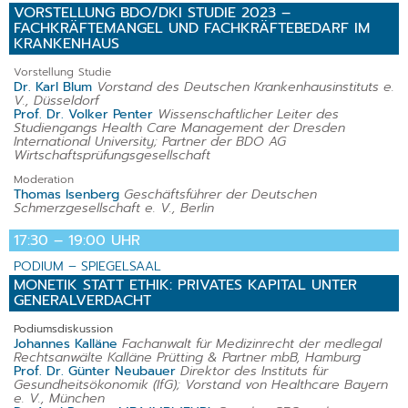
VORSTELLUNG BDO/DKI STUDIE 2023 –
FACHKRÄFTEMANGEL UND FACHKRÄFTEBEDARF IM
KRANKENHAUS
Vorstellung Studie
Dr. Karl Blum
Vorstand des Deutschen Krankenhausinstituts e.
V., Düsseldorf
Prof. Dr. Volker Penter
Wissenschaftlicher Leiter des
Studiengangs Health Care Management der Dresden
International University; Partner der BDO AG
Wirtschaftsprüfungsgesellschaft
Moderation
Thomas Isenberg
Geschäftsführer der Deutschen
Schmerzgesellschaft e. V., Berlin
17:30 – 19:00 UHR
PODIUM – SPIEGELSAAL
MONETIK STATT ETHIK: PRIVATES KAPITAL UNTER
GENERALVERDACHT
Podiumsdiskussion
Johannes Kalläne
Fachanwalt für Medizinrecht der medlegal
Rechtsanwälte Kalläne Prütting & Partner mbB, Hamburg
Prof. Dr. Günter Neubauer
Direktor des Instituts für
Gesundheitsökonomik (IfG); Vorstand von Healthcare Bayern
e. V., München