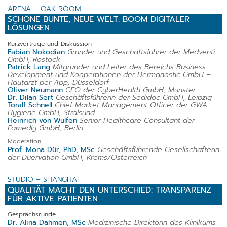
ARENA – OAK ROOM
SCHÖNE BUNTE, NEUE WELT: BOOM DIGITALER
LÖSUNGEN
Kurzvorträge und Diskussion
Fabian Nokodian
Gründer und Geschäftsführer der Medventi
GmbH, Rostock
Patrick Lang
Mitgründer und Leiter des Bereichs Business
Development und Kooperationen der Dermanostic GmbH –
Hautarzt per App, Düsseldorf
Oliver Neumann
CEO der CyberHealth GmbH, Münster
Dr. Dilan Sert
Geschäftsführerin der Sedidoc GmbH, Leipzig
Toralf Schnell
Chief Market Management Officer der GWA
Hygiene GmbH, Stralsund
Heinrich von Wulfen
Senior Healthcare Consultant der
Famedly GmbH, Berlin
Moderation
Prof. Mona Dür, PhD, MSc
Geschäftsführende Gesellschafterin
der Duervation GmbH, Krems/Österreich
STUDIO – SHANGHAI
QUALITÄT MACHT DEN UNTERSCHIED: TRANSPARENZ
FÜR AKTIVE PATIENTEN
Gesprächsrunde
Dr. Alina Dahmen, MSc
Medizinische Direktorin des Klinikums