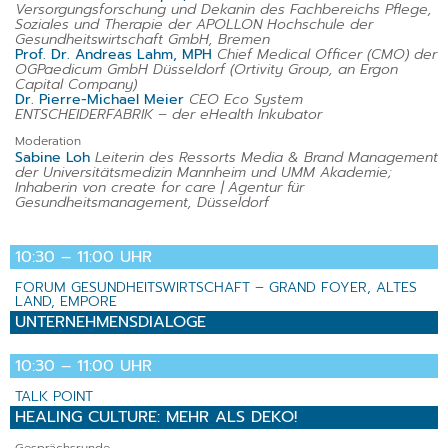
Versorgungsforschung und Dekanin des Fachbereichs Pflege,
Soziales und Therapie der APOLLON Hochschule der
Gesundheitswirtschaft GmbH, Bremen
Prof. Dr. Andreas Lahm, MPH
Chief Medical Officer (CMO) der
OGPaedicum GmbH Düsseldorf (Ortivity Group, an Ergon
Capital Company)
Dr. Pierre-Michael Meier
CEO Eco System
ENTSCHEIDERFABRIK – der eHealth Inkubator
Moderation
Sabine Loh
Leiterin des Ressorts Media & Brand Management
der Universitätsmedizin Mannheim und UMM Akademie;
Inhaberin von create for care | Agentur für
Gesundheitsmanagement, Düsseldorf
10:30 – 11:00 UHR
FORUM GESUNDHEITSWIRTSCHAFT – GRAND FOYER, ALTES
LAND, EMPORE
UNTERNEHMENSDIALOGE
10:30 – 11:00 UHR
TALK POINT
HEALING CULTURE: MEHR ALS DEKO!
Gesprächsrunde