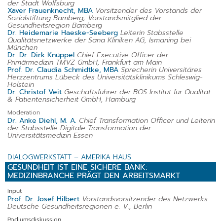
der Stadt Wolfsburg
Xaver Frauenknecht, MBA
Vorsitzender des Vorstands der
Sozialstiftung Bamberg; Vorstandsmitglied der
Gesundheitsregion Bamberg
Dr. Heidemarie Haeske-Seeberg
Leiterin Stabsstelle
Qualitätsnetzwerke der Sana Kliniken AG, Ismaning bei
München
Dr. Dr. Dirk Knüppel
Chief Executive Officer der
Primärmedizin TMVZ GmbH, Frankfurt am Main
Prof. Dr. Claudia Schmidtke, MBA
Sprecherin Universitäres
Herzzentrums Lübeck des Universitätsklinikums Schleswig-
Holstein
Dr. Christof Veit
Geschäftsführer der BQS Institut für Qualität
& Patientensicherheit GmbH, Hamburg
Moderation
Dr. Anke Diehl, M. A.
Chief Transformation Officer und Leiterin
der Stabsstelle Digitale Transformation der
Universitätsmedizin Essen
DIALOGWERKSTATT – AMERIKA HAUS
GESUNDHEIT IST EINE SICHERE BANK:
MEDIZINBRANCHE PRÄGT DEN ARBEITSMARKT
Input
Prof. Dr. Josef Hilbert
Vorstandsvorsitzender des Netzwerks
Deutsche Gesundheitsregionen e. V., Berlin
Podiumsdiskussion