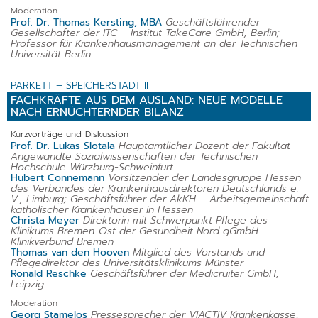
Moderation
Prof. Dr. Thomas Kersting, MBA
Geschäftsführender
Gesellschafter der ITC – Institut TakeCare GmbH, Berlin;
Professor für Krankenhausmanagement an der Technischen
Universität Berlin
PARKETT – SPEICHERSTADT II
FACHKRÄFTE AUS DEM AUSLAND: NEUE MODELLE
NACH ERNÜCHTERNDER BILANZ
Kurzvorträge und Diskussion
Prof. Dr. Lukas Slotala
Hauptamtlicher Dozent der Fakultät
Angewandte Sozialwissenschaften der Technischen
Hochschule Würzburg-Schweinfurt
Hubert Connemann
Vorsitzender der Landesgruppe Hessen
des Verbandes der Krankenhausdirektoren Deutschlands e.
V., Limburg; Geschäftsführer der AkKH – Arbeitsgemeinschaft
katholischer Krankenhäuser in Hessen
Christa Meyer
Direktorin mit Schwerpunkt Pflege des
Klinikums Bremen-Ost der Gesundheit Nord gGmbH –
Klinikverbund Bremen
Thomas van den Hooven
Mitglied des Vorstands und
Pflegedirektor des Universitätsklinikums Münster
Ronald Reschke
Geschäftsführer der Medicruiter GmbH,
Leipzig
Moderation
Georg Stamelos
Pressesprecher der VIACTIV Krankenkasse,