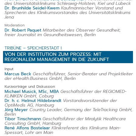
des Universitätsklinikums Schleswig-Holstein, Kiel und Lübeck
Dr. Brunhilde Seidel-Kwem
Kaufmännischer Vorstand und
Sprecherin des Klinikumsvorstandes des Universitätsklinikums
Jena
Moderation
Dr. Robert Paquet
Mitarbeiter des Observer Gesundheit;
freier Journalist im Gesundheitswesen, Berlin
TRIBÜNE – SPEICHERSTADT I
VON DER INSTITUTION ZUM PROZESS: MIT
REGIONALEM MANAGEMENT IN
DIE ZUKUNFT
Input
Marcus Beck
Geschäftsführer, Senior-Berater und Projektleiter
der eHealth.Business GmbH, Berlin
Kurzvorträge und Diskussion
Michael Musick, MSc, MBA
Geschäftsführer der REGIOMED-
KLINIKEN GmbH, Coburg
Dr. h. c. Helmut Hildebrandt
Vorstandsvorsitzender der
OptiMedis AG, Hamburg
Jörg Meyer
Country Leader, Germany der TeleTracking GmbH,
Berlin
Tibor Tinschmann
Geschäftsführer der Miralytik Healthcare
Consulting GmbH, Hamburg
René Alfons Bostelaar
Klinikreferent des Klinikums Main-
Spessart, Lohr am Main