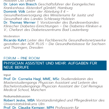
Holstein Ost GmbH
Dr. Léon von Brasch
Geschäftsführer der Evangelisches
Krankenhaus Alsterdorf gGmbH, Hamburg
Dominik Völk
Leiter der Abteilung II 4 –
Gesundheitsversorgung des Ministeriums für Jusitiz und
Gesundheit des Landes Schleswig-Holstein
Dr. Thomas Werner
1. Vorsitzender des Bundesverbandes
Klinischer Diabetes-Einrichtungen – Die Diabetes-Kliniken e.
V.; Chefarzt des Diabeteszentrums Bad Lauterberg
Moderation
Ricardo Kuhrt
Leiter des Fachbereichs Gesundheitsnetzwerke
gestalten der AOK PLUS – Die Gesundheitskasse für Sachsen
und Thüringen, Dresden
FORUM – PINE ROOM
PHYSICIAN ASSISTENT UND MEHR: AUFGABEN FÜR
NEUE BERUFE
Input
Prof. Dr. Cornelia Hagl, MME, MSc
Studiendekanin des
Masterstudiengangs Physician Assistant und Leiterin des
Bachelorstudiengangs Physician Assistant der Carl Remigius
Medical School, München
Podiumsdiskussion
Robert Jeske, MBA
Vorstandsmitglied und Pflegedirektor des
Universitätsklinikums Ulm
Prof. Dr. Claudia Kemper, MPH
Professorin für