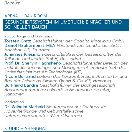
Bochum
ARENA – OAK ROOM
GESUNDHEITSSYSTEM IM UMBRUCH: EINFACHER UND
SCHNELLER BAUEN
Kurzvorträge und Diskussion
Torsten Grätz
Geschäftsführer der Cadolto Modulbau GmbH
Daniel Häußermann, MBA
Vorstandsvorsitzender der ZECH
Hochbau AG, Stuttgart
Johannes Kresimon
Geschäftsführender Gesellschafter der
Telluride Architektur GmbH, Düsseldorf
Prof. Dr. Shervin Haghsheno
Geschäftsführender Direktor des
Instituts für Technologie und Management im Baubetrieb des
Karlsruher Instituts für Technologie (KIT)
Nicola Bertrand
Leiterin des Konzernbereichs Architektur und
Bau der Asklepios Kliniken GmbH & Co. KG, Hamburg
Burkhard Landré
Geschäftsführer der Dachgesellschaft
Bauvorhaben Hochschulmedizin Niedersachsen mbH,
Hannover
Moderation
Dr. Wilhelm Marhold
Niedergelassener Facharzt für
Frauenheilkunde und Geburtshilfe sowie
Unternehmensberater, Wien/Österreich
STUDIO – SHANGHAI