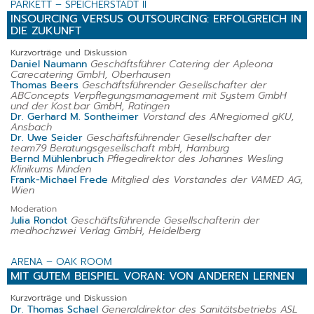
PARKETT – SPEICHERSTADT II
INSOURCING VERSUS OUTSOURCING: ERFOLGREICH IN
DIE ZUKUNFT
Kurzvorträge und Diskussion
Daniel Naumann
Geschäftsführer Catering der Apleona
Carecatering GmbH, Oberhausen
Thomas Beers
Geschäftsführender Gesellschafter der
ABConcepts Verpflegungsmanagement mit System GmbH
und der Kost.bar GmbH, Ratingen
Dr. Gerhard M. Sontheimer
Vorstand des ANregiomed gKU,
Ansbach
Dr. Uwe Seider
Geschäftsführender Gesellschafter der
team79 Beratungsgesellschaft mbH, Hamburg
Bernd Mühlenbruch
Pflegedirektor des Johannes Wesling
Klinikums Minden
Frank-Michael Frede
Mitglied des Vorstandes der VAMED AG,
Wien
Moderation
Julia Rondot
Geschäftsführende Gesellschafterin der
medhochzwei Verlag GmbH, Heidelberg
ARENA – OAK ROOM
MIT GUTEM BEISPIEL VORAN: VON ANDEREN LERNEN
Kurzvorträge und Diskussion
Dr. Thomas Schael
Generaldirektor des Sanitätsbetriebs ASL