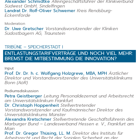
Alexander Schmidtke
Alleingeschäftsführer der Klinikverbund
Südwest GmbH, Sindelfingen
Landrat Dr. Rolf-Oliver Schwemer
Kreis Rendsburg-
Eckernförde
Moderation
Dr. Uwe Gretscher
Vorstandsvorsitzender der Kliniken
Südostbayern AG, Traunstein
TRIBÜNE – SPEICHERSTADT I
ENTLASTUNGSTARIFVERTRÄGE UND NOCH VIEL MEHR:
BREMST DIE MITBESTIMMUNG DIE INNOVATION?
Input
Prof. Dr. Dr. h. c. Wolfgang Holzgreve, MBA, MPH
Ärztlicher
Direktor und Vorstandsvorsitzender des Universitätsklinikums
Bonn (AöR)
Podiumsdiskussion
Petra Geistberger
Leitung Personaldezernat und Arbeitsrecht
am Universitätsklinikum Frankfurt
Dr. Christoph Hoppenheit
Stellvertretender
Vorstandsvorsitzender und Kaufmännischer Direktor des
Universitätsklinikums Münster
Alexandra Kretschmer
Stellvertretende Geschäftsführerin des
Marburger Bund – Landesverband Hessen e. V., Frankfurt am
Main
Prof. Dr. Gregor Thüsing, LL. M.
Direktor des Instituts für
Arbeitsrecht und Recht der Sozialen Sicherheit an der