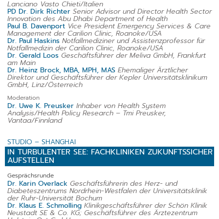
Lanciano Vasto Chieti/Italien
PD Dr. Dirk Richter
Senior Advisor und Director Health Sector
Innovation des Abu Dhabi Department of Health
Paul B. Davenport
Vice President Emergency Services & Care
Management der Carilion Clinic, Roanoke/USA
Dr. Paul Haskins
Notfallmediziner und Assistenzprofessor für
Notfallmedizin der Carilion Clinic, Roanoke/USA
Dr. Gerald Loos
Geschäftsführer der Meliva GmbH, Frankfurt
am Main
Dr. Heinz Brock, MBA, MPH, MAS
Ehemaliger Ärztlicher
Direktor und Geschäftsführer der Kepler Universitätsklinikum
GmbH, Linz/Österreich
Moderation
Dr. Uwe K. Preusker
Inhaber von Health System
Analysis/Health Policy Research – Tmi Preusker,
Vantaa/Finnland
STUDIO – SHANGHAI
IN TURBULENTER SEE: FACHKLINIKEN ZUKUNFTSSICHER
AUFSTELLEN
Gesprächsrunde
Dr. Karin Overlack
Geschäftsführerin des Herz- und
Diabeteszentrums Nordrhein-Westfalen der Universitätsklinik
der Ruhr-Universität Bochum
Dr. Klaus E. Schmolling
Klinikgeschäftsführer der Schön Klinik
Neustadt SE & Co. KG; Geschäftsführer des Ärztezentrum